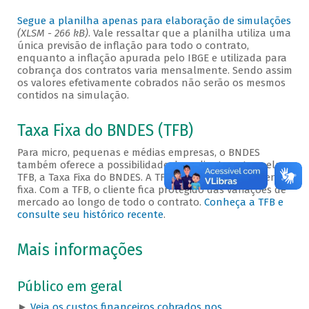
Segue a planilha apenas para elaboração de simulações
(XLSM - 266 kB)
. Vale ressaltar que a planilha utiliza uma
única previsão de inflação para todo o contrato,
enquanto a inflação apurada pelo IBGE e utilizada para
cobrança dos contratos varia mensalmente. Sendo assim
os valores efetivamente cobrados não serão os mesmos
contidos na simulação.
Taxa Fixa do BNDES (TFB)
Para micro, pequenas e médias empresas, o BNDES
também oferece a possibilidade de o cliente optar pela
TFB, a Taxa Fixa do BNDES. A TFB é uma taxa totalmente
fixa. Com a TFB, o cliente fica protegido das variações de
mercado ao longo de todo o contrato.
Conheça a TFB e
consulte seu histórico recente
.
Mais informações
Público em geral
►
Veja os custos financeiros cobrados nos