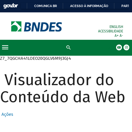
COMUNICA BR
ACESSO À INFORMAÇÃO
PARTI
ENGLISH
ACESSIBILIDADE
A+
A-
Busca
Z7_7QGCHA41LOEO20QGLV6M9J3GJ4
Visualizador do
Conteúdo da Web
Ações