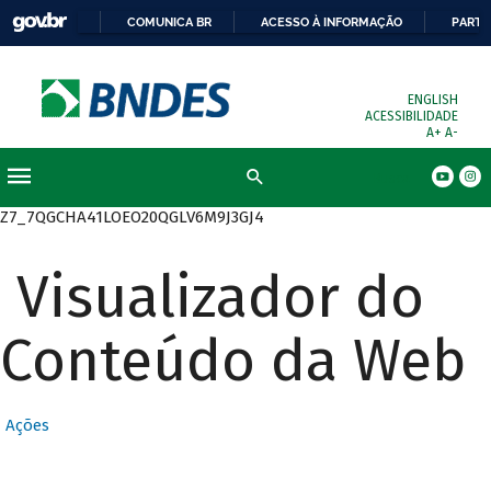
COMUNICA BR
ACESSO À INFORMAÇÃO
PARTI
ENGLISH
ACESSIBILIDADE
A+
A-
Busca
Z7_7QGCHA41LOEO20QGLV6M9J3GJ4
Visualizador do
Conteúdo da Web
Ações