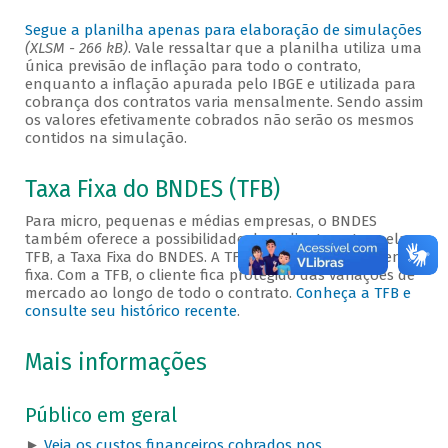
Segue a planilha apenas para elaboração de simulações
(XLSM - 266 kB)
. Vale ressaltar que a planilha utiliza uma
única previsão de inflação para todo o contrato,
enquanto a inflação apurada pelo IBGE e utilizada para
cobrança dos contratos varia mensalmente. Sendo assim
os valores efetivamente cobrados não serão os mesmos
contidos na simulação.
Taxa Fixa do BNDES (TFB)
Para micro, pequenas e médias empresas, o BNDES
também oferece a possibilidade de o cliente optar pela
TFB, a Taxa Fixa do BNDES. A TFB é uma taxa totalmente
fixa. Com a TFB, o cliente fica protegido das variações de
mercado ao longo de todo o contrato.
Conheça a TFB e
consulte seu histórico recente
.
Mais informações
Público em geral
►
Veja os custos financeiros cobrados nos