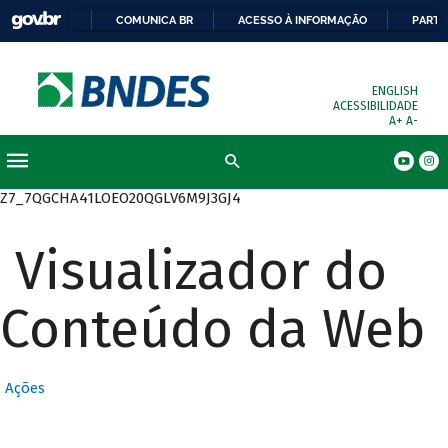
COMUNICA BR
ACESSO À INFORMAÇÃO
PARTI
ENGLISH
ACESSIBILIDADE
A+
A-
Busca
Z7_7QGCHA41LOEO20QGLV6M9J3GJ4
Visualizador do
Conteúdo da Web
Ações