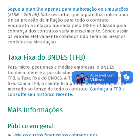
Segue a planilha apenas para elaboração de simulações
(XLSM - 266 kB)
. Vale ressaltar que a planilha utiliza uma
única previsão de inflação para todo o contrato,
enquanto a inflação apurada pelo IBGE e utilizada para
cobrança dos contratos varia mensalmente. Sendo assim
os valores efetivamente cobrados não serão os mesmos
contidos na simulação.
Taxa Fixa do BNDES (TFB)
Para micro, pequenas e médias empresas, o BNDES
também oferece a possibilidade de o cliente optar pela
TFB, a Taxa Fixa do BNDES. A TFB é uma taxa totalmente
fixa. Com a TFB, o cliente fica protegido das variações de
mercado ao longo de todo o contrato.
Conheça a TFB e
consulte seu histórico recente
.
Mais informações
Público em geral
►
Veja os custos financeiros cobrados nos