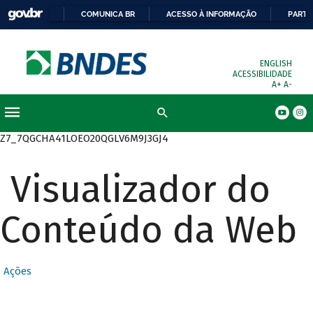
COMUNICA BR
ACESSO À INFORMAÇÃO
PARTI
ENGLISH
ACESSIBILIDADE
A+
A-
Busca
Z7_7QGCHA41LOEO20QGLV6M9J3GJ4
Visualizador do
Conteúdo da Web
Ações