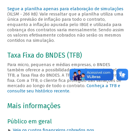
Segue a planilha apenas para elaboração de simulações
(XLSM - 266 kB)
. Vale ressaltar que a planilha utiliza uma
única previsão de inflação para todo o contrato,
enquanto a inflação apurada pelo IBGE e utilizada para
cobrança dos contratos varia mensalmente. Sendo assim
os valores efetivamente cobrados não serão os mesmos
contidos na simulação.
Taxa Fixa do BNDES (TFB)
Para micro, pequenas e médias empresas, o BNDES
também oferece a possibilidade de o cliente optar pela
TFB, a Taxa Fixa do BNDES. A TFB é uma taxa totalmente
fixa. Com a TFB, o cliente fica protegido das variações de
mercado ao longo de todo o contrato.
Conheça a TFB e
consulte seu histórico recente
.
Mais informações
Público em geral
►
Veja os custos financeiros cobrados nos