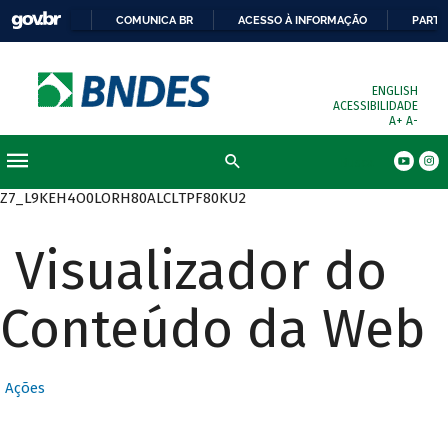
COMUNICA BR
ACESSO À INFORMAÇÃO
PARTI
ENGLISH
ACESSIBILIDADE
A+
A-
Busca
Z7_L9KEH4O0LORH80ALCLTPF80KU2
Visualizador do
Conteúdo da Web
Ações