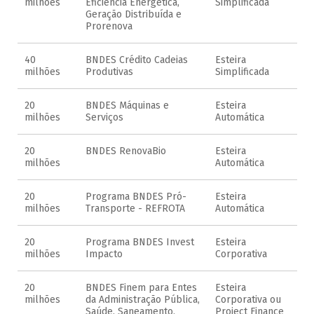
milhões
Eficiência Energética,
Simplificada
Geração Distribuída e
Prorenova
40
BNDES Crédito Cadeias
Esteira
milhões
Produtivas
Simplificada
20
BNDES Máquinas e
Esteira
milhões
Serviços
Automática
20
BNDES RenovaBio
Esteira
milhões
Automática
20
Programa BNDES Pró-
Esteira
milhões
Transporte - REFROTA
Automática
20
Programa BNDES Invest
Esteira
milhões
Impacto
Corporativa
20
BNDES Finem para Entes
Esteira
milhões
da Administração Pública,
Corporativa ou
Saúde, Saneamento,
Project Finance