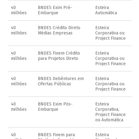
40
BNDES Exim Pré-
Esteira
milhões
Embarque
Automática
40
BNDES Crédito Direto
Esteira
milhões
Médias Empresas
Corporativa ou
Project Finance
40
BNDES Finem Crédito
Esteira
milhões
para Projetos Direto
Corporativa ou
Project Finance
40
BNDES Debêntures em
Esteira
milhões
Ofertas Públicas
Corporativa ou
Project Finance
40
BNDES Exim Pós-
Esteira
milhões
Embarque
Corporativa,
Project Finance
ou Automática
40
BNDES Finem para
Esteira