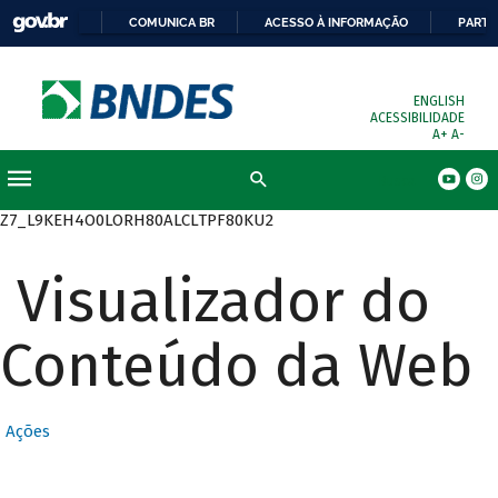
COMUNICA BR
ACESSO À INFORMAÇÃO
PARTI
ENGLISH
ACESSIBILIDADE
A+
A-
Busca
Z7_L9KEH4O0LORH80ALCLTPF80KU2
Visualizador do
Conteúdo da Web
Ações