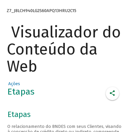
Z7_J8LCH940LG2S60APQ13HRU2C15
Visualizador do
Conteúdo da
Web
Ações
Etapas
Etapas
O relacionamento do BNDES com seus Clientes, visando
à concessão de crédito direto ou indireto, compreende