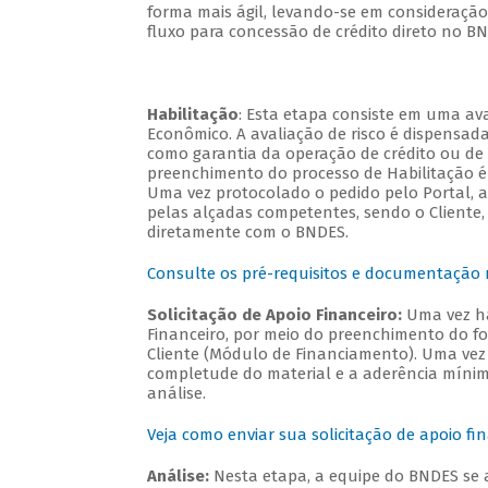
forma mais ágil, levando-se em consideração
fluxo para concessão de crédito direto no 
Habilitação
: Esta etapa consiste em uma ava
Econômico. A avaliação de risco é dispensa
como garantia da operação de crédito ou de
preenchimento do processo de Habilitação é e
Uma vez protocolado o pedido pelo Portal, 
pelas alçadas competentes, sendo o Cliente,
diretamente com o BNDES.
Consulte os pré-requisitos e documentação m
Solicitação de Apoio Financeiro:
Uma vez ha
Financeiro, por meio do preenchimento do for
Cliente (Módulo de Financiamento). Uma vez 
completude do material e a aderência mínima 
análise.
Veja como enviar sua solicitação de apoio fi
Análise:
Nesta etapa, a equipe do BNDES se 