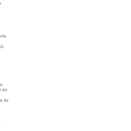
o
ria
).
io
l do
pa de
r