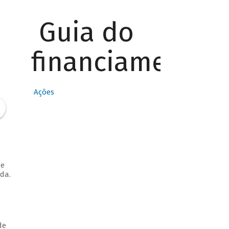
Guia do
financiamento
Ações
de
da.
de