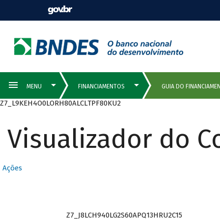
Z7_L9KEH4O0LORH80ALCLTPF80KU2
Visualizador do 
Ações
Z7_J8LCH940LG2S60APQ13HRU2C15