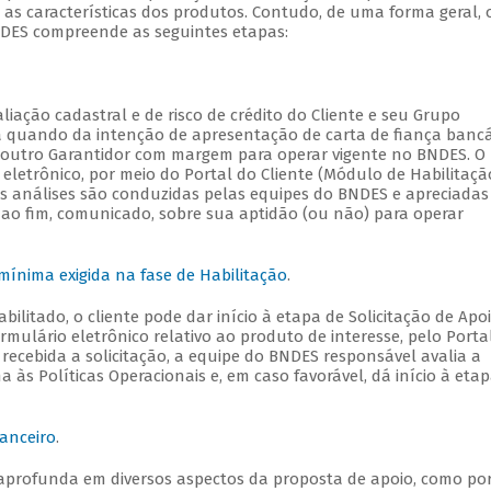
 as características dos produtos. Contudo, de uma forma geral, 
BNDES compreende as seguintes etapas:
liação cadastral e de risco de crédito do Cliente e seu Grupo
da quando da intenção de apresentação de carta de fiança bancá
 outro Garantidor com margem para operar vigente no BNDES. O
letrônico, por meio do Portal do Cliente (Módulo de Habilitação
as análises são conduzidas pelas equipes do BNDES e apreciadas
 ao fim, comunicado, sobre sua aptidão (ou não) para operar
ínima exigida na fase de Habilitação
.
bilitado, o cliente pode dar início à etapa de Solicitação de Apo
mulário eletrônico relativo ao produto de interesse, pelo Porta
recebida a solicitação, a equipe do BNDES responsável avalia a
às Políticas Operacionais e, em caso favorável, dá início à eta
nanceiro
.
aprofunda em diversos aspectos da proposta de apoio, como po