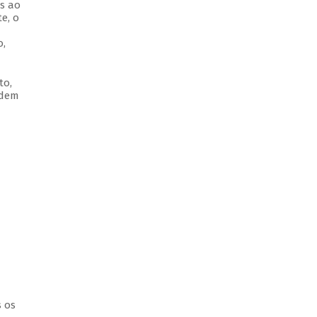
as ao
e, o
o,
to,
odem
s os