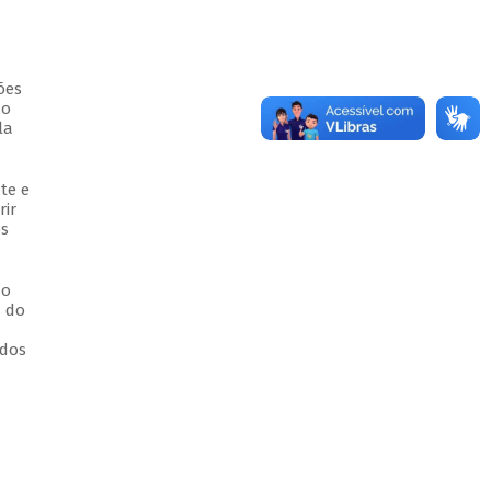
ões
do
la
te e
rir
os
ão
a do
idos