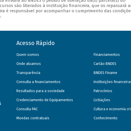
ada enviará ao BNDES o pedido de liberação da(s) parcela(s) do
cursos são liberados à instituição financeira, que os repassará a
anceira é responsável por acompanhar o cumprimento das condiçõe
.
Acesso Rápido
Quem somos
Financiamentos
Onde atuamos
Cartão BNDES
Transparência
BNDES Finame
Consulta a financiamentos
Instituições financeir
Resultados para a sociedade
Patrocínios
Credenciamento de Equipamentos
Licitações
s
Consulta PAC
Cultura e economia cri
Moedas contratuais
Conhecimento