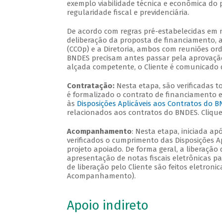
exemplo viabilidade técnica e econômica do p
regularidade fiscal e previdenciária.
De acordo com regras pré-estabelecidas em n
deliberação da proposta de financiamento, a
(CCOp) e a Diretoria, ambos com reuniões or
BNDES precisam antes passar pela aprovação
alçada competente, o Cliente é comunicado d
Contratação:
Nesta etapa, são verificadas 
é formalizado o contrato de financiamento en
às
Disposições Aplicáveis aos Contratos do 
relacionados aos contratos do BNDES. Cliqu
Acompanhamento
: Nesta etapa, iniciada ap
verificados o cumprimento das Disposições Ap
projeto apoiado. De forma geral, a liberação
apresentação de notas fiscais eletrônicas p
de liberação pelo Cliente são feitos eletron
Acompanhamento).
Apoio indireto