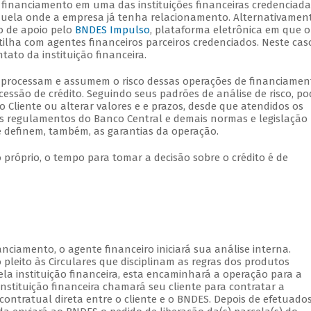
o financiamento em uma das instituições financeiras credenciad
aquela onde a empresa já tenha relacionamento. Alternativament
o de apoio pelo
BNDES Impulso
, plataforma eletrônica em que o
ilha com agentes financeiros parceiros credenciados. Neste cas
ato da instituição financeira.
ue processam e assumem o risco dessas operações de financiamen
cessão de crédito. Seguindo seus padrões de análise de risco, p
 Cliente ou alterar valores e e prazos, desde que atendidos os
s regulamentos do Banco Central e demais normas e legislação
que definem, também, as garantias da operação.
próprio, o tempo para tomar a decisão sobre o crédito é de
nciamento, o agente financeiro iniciará sua análise interna.
pleito às Circulares que disciplinam as regras dos produtos
la instituição financeira, esta encaminhará a operação para a
stituição financeira chamará seu cliente para contratar a
ontratual direta entre o cliente e o BNDES. Depois de efetuado