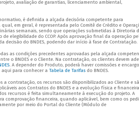
rojeto, avaliação de garantias, licenciamento ambiental,
ormativo, é definida a alçada decisória competente para
 qual, em geral, é representada pelo Comitê de Crédito e Operaç
dinárias semanais, sendo que operações submetidas à Diretoria 
 de elegibilidade do CCOP. Após aprovação final da operação pe
a decisão do BNDES, podendo dar início à fase de Contratação.
todas as condições precedentes aprovadas pela alçada competen
tre o BNDES e o Cliente. Na contratação, os clientes devem ade
BNDES
. A depender do Produto, poderá haver comissões e encarg
e aqui para conhecer a
Tabela de Tarifas
do BNDES.
ós a contratação, os recursos são disponibilizados ao Cliente e s
licáveis aos Contratos do BNDES e a evolução física e financeir
 dos recursos é feita simultaneamente à execução do projeto. A
ara comprovação financeira, quando aplicável, bem como os ped
icamente por meio do Portal do Cliente (Módulo de