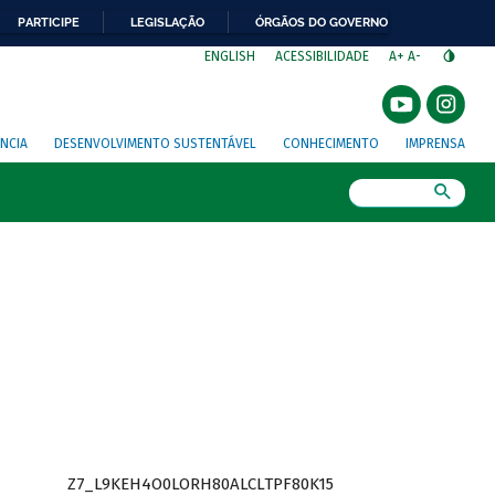
PARTICIPE
LEGISLAÇÃO
ÓRGÃOS DO GOVERNO
⁣
ENGLISH
ACESSIBILIDADE
A+
A-
NCIA
DESENVOLVIMENTO SUSTENTÁVEL
CONHECIMENTO
IMPRENSA
Busca
Z7_L9KEH4O0LORH80ALCLTPF80K15