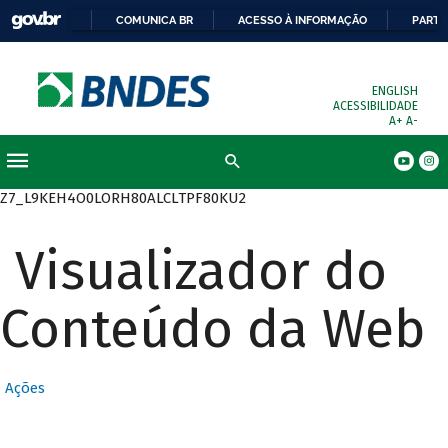
COMUNICA BR
ACESSO À INFORMAÇÃO
PARTI
ENGLISH
ACESSIBILIDADE
A+
A-
Busca
Z7_L9KEH4O0LORH80ALCLTPF80KU2
Visualizador do
Conteúdo da Web
Ações