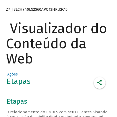
Z7_J8LCH940LG2S60APQ13HRU2C15
Visualizador do
Conteúdo da
Web
Ações
Etapas
Etapas
O relacionamento do BNDES com seus Clientes, visando
à concessão de crédito direto ou indireto, compreende