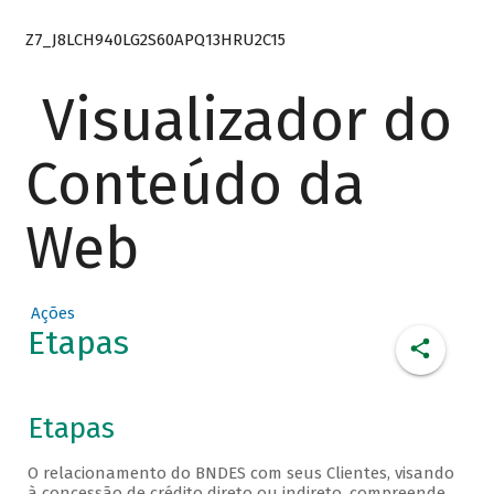
Z7_J8LCH940LG2S60APQ13HRU2C15
Visualizador do
Conteúdo da
Web
Ações
Etapas
Etapas
O relacionamento do BNDES com seus Clientes, visando
à concessão de crédito direto ou indireto, compreende