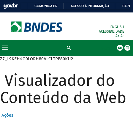
COMUNICA BR
ACESSO À INFORMAÇÃO
PARTI
ENGLISH
ACESSIBILIDADE
A+
A-
Busca
Z7_L9KEH4O0LORH80ALCLTPF80KU2
Visualizador do
Conteúdo da Web
Ações