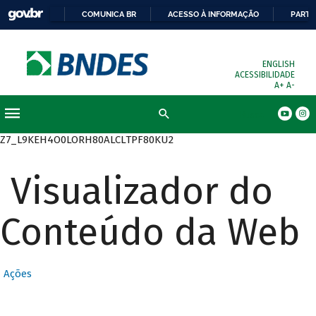
COMUNICA BR
ACESSO À INFORMAÇÃO
PARTI
ENGLISH
ACESSIBILIDADE
A+
A-
Busca
Z7_L9KEH4O0LORH80ALCLTPF80KU2
Visualizador do
Conteúdo da Web
Ações