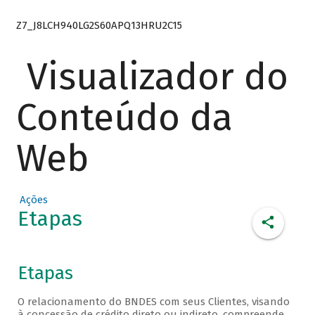
Z7_J8LCH940LG2S60APQ13HRU2C15
Visualizador do
Conteúdo da
Web
Ações
Etapas
Etapas
O relacionamento do BNDES com seus Clientes, visando
à concessão de crédito direto ou indireto, compreende