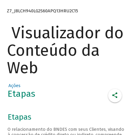
Z7_J8LCH940LG2S60APQ13HRU2C15
Visualizador do
Conteúdo da
Web
Ações
Etapas
Etapas
O relacionamento do BNDES com seus Clientes, visando
à concessão de crédito direto ou indireto, compreende