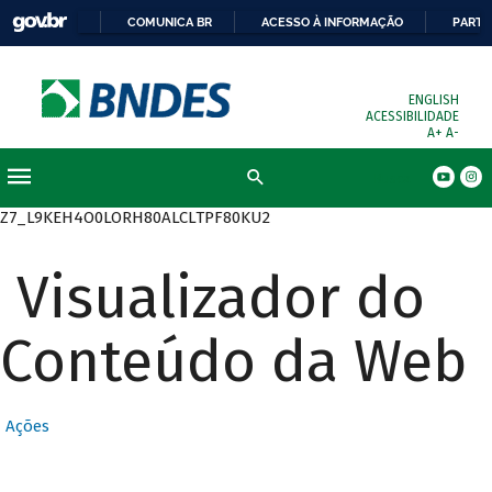
COMUNICA BR
ACESSO À INFORMAÇÃO
PARTI
ENGLISH
ACESSIBILIDADE
A+
A-
Busca
Z7_L9KEH4O0LORH80ALCLTPF80KU2
Visualizador do
Conteúdo da Web
Ações