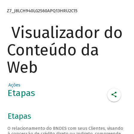
Z7_J8LCH940LG2S60APQ13HRU2C15
Visualizador do
Conteúdo da
Web
Ações
Etapas
Etapas
O relacionamento do BNDES com seus Clientes, visando
à concessão de crédito direto ou indireto, compreende