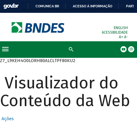
COMUNICA BR
ACESSO À INFORMAÇÃO
PARTI
ENGLISH
ACESSIBILIDADE
A+
A-
Busca
Z7_L9KEH4O0LORH80ALCLTPF80KU2
Visualizador do
Conteúdo da Web
Ações