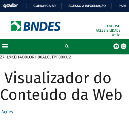
COMUNICA BR
ACESSO À INFORMAÇÃO
PARTI
ENGLISH
ACESSIBILIDADE
A+
A-
Busca
Z7_L9KEH4O0LORH80ALCLTPF80KU2
Visualizador do
Conteúdo da Web
Ações