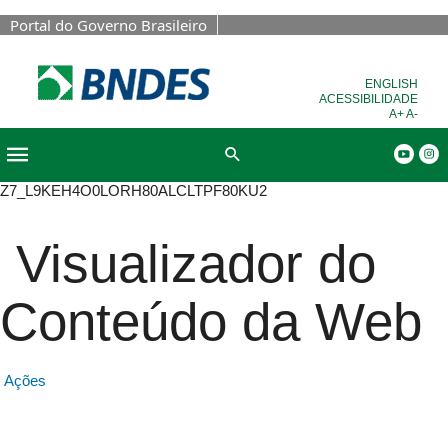
Portal do Governo Brasileiro
ENGLISH
ACESSIBILIDADE
A+
A-
Busca
Z7_L9KEH4O0LORH80ALCLTPF80KU2
Visualizador do
Conteúdo da Web
Ações