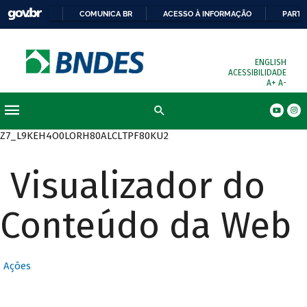
COMUNICA BR
ACESSO À INFORMAÇÃO
PARTI
ENGLISH
ACESSIBILIDADE
A+
A-
Busca
Z7_L9KEH4O0LORH80ALCLTPF80KU2
Visualizador do
Conteúdo da Web
Ações