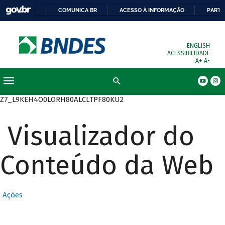
COMUNICA BR
ACESSO À INFORMAÇÃO
PARTI
ENGLISH
ACESSIBILIDADE
A+
A-
Busca
Z7_L9KEH4O0LORH80ALCLTPF80KU2
Visualizador do
Conteúdo da Web
Ações