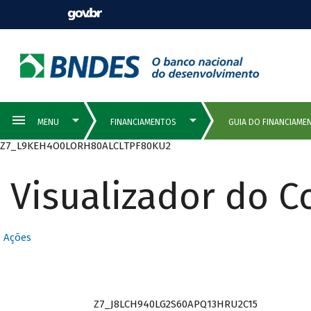
Z7_L9KEH4O0LORH80ALCLTPF80KU2
Visualizador do 
Ações
Z7_J8LCH940LG2S60APQ13HRU2C15