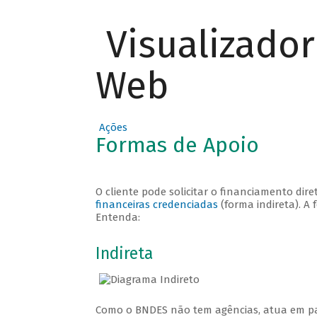
Visualizado
Web
Ações
Formas de Apoio
O cliente pode solicitar o financiamento di
financeiras credenciadas
(forma indireta). A
Entenda:
Veja como solicitar
Indireta
Como o BNDES não tem agências, atua em p