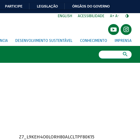
PARTICIPE
LEGISLAÇÃO
ÓRGÃOS DO GOVERNO
⁣
ENGLISH
ACESSIBILIDADE
A+
A-
NCIA
DESENVOLVIMENTO SUSTENTÁVEL
CONHECIMENTO
IMPRENSA
Busca
Z7_L9KEH4O0LORH80ALCLTPF80K15