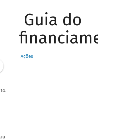
Guia do
financiamento
Ações
to.
ra