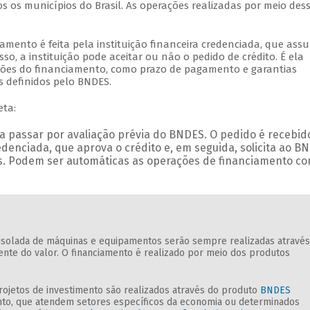
 os municípios do Brasil. As operações realizadas por meio des
iamento é feita pela instituição financeira credenciada, que ass
o, a instituição pode aceitar ou não o pedido de crédito. É ela
ções do financiamento, como prazo de pagamento e garantias
es definidos pelo BNDES.
eta:
a passar por avaliação prévia do BNDES. O pedido é recebid
redenciada, que aprova o crédito e, em seguida, solicita ao B
s. Podem ser automáticas as operações de financiamento c
 isolada de máquinas e equipamentos serão sempre realizadas através
nte do valor. O financiamento é realizado por meio dos produtos
projetos de investimento são realizados através do produto
BNDES
nto, que atendem setores específicos da economia ou determinados