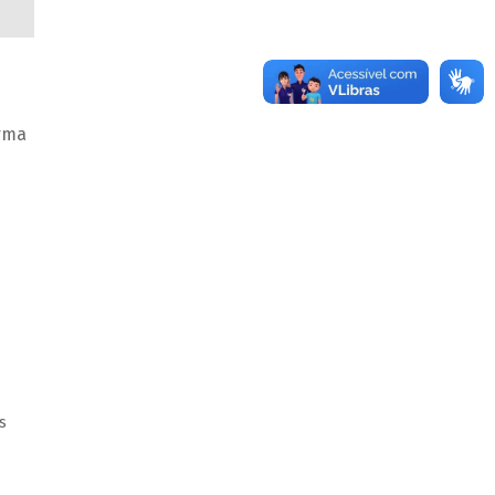
orma
s