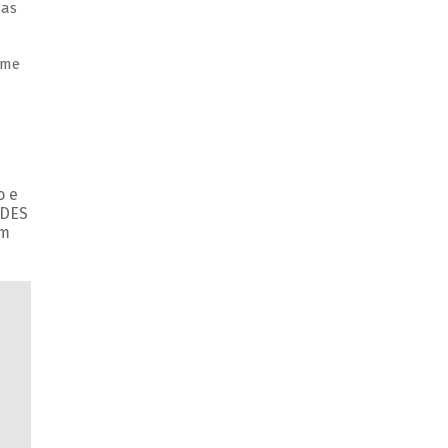
sas
ume
o e
NDES
om