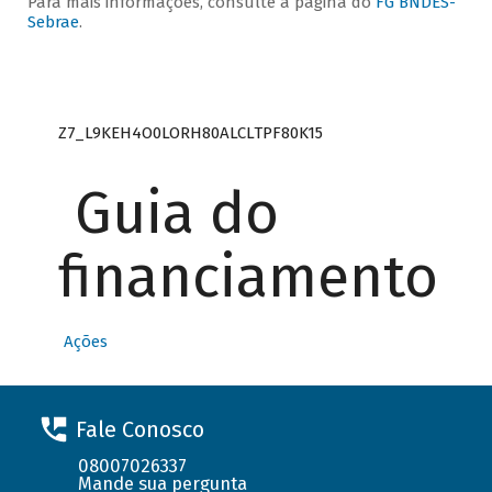
Para mais informações, consulte a página do
FG BNDES-
Sebrae
.
Z7_L9KEH4O0LORH80ALCLTPF80K15
Guia do
financiamento
Ações
Fale Conosco
08007026337
Mande sua pergunta