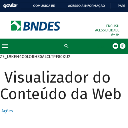
COMUNICA BR
ACESSO À INFORMAÇÃO
PARTI
ENGLISH
ACESSIBILIDADE
A+
A-
Busca
Z7_L9KEH4O0LORH80ALCLTPF80KU2
Visualizador do
Conteúdo da Web
Ações