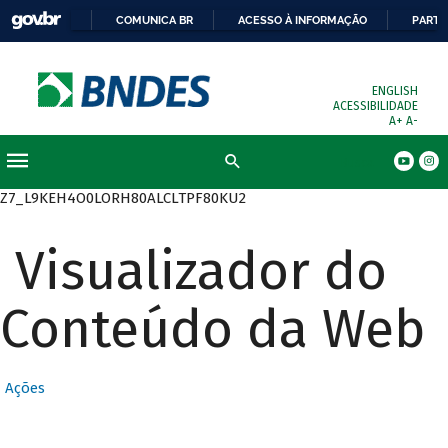
COMUNICA BR
ACESSO À INFORMAÇÃO
PARTI
ENGLISH
ACESSIBILIDADE
A+
A-
Busca
Z7_L9KEH4O0LORH80ALCLTPF80KU2
Visualizador do
Conteúdo da Web
Ações