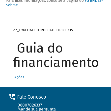
Para mais informações, consulte a página do
FG BNDES-
Sebrae
.
Z7_L9KEH4O0LORH80ALCLTPF80K15
Guia do
financiamento
Ações
Fale Conosco
08007026337
Mande sua pergunta