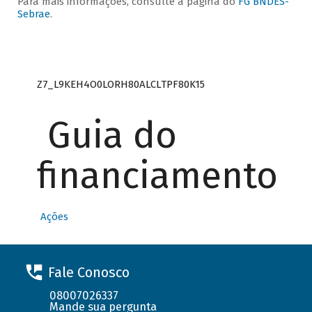
Para mais informações, consulte a página do
FG BNDES-
Sebrae
.
Z7_L9KEH4O0LORH80ALCLTPF80K15
Guia do
financiamento
Ações
Fale Conosco
08007026337
Mande sua pergunta