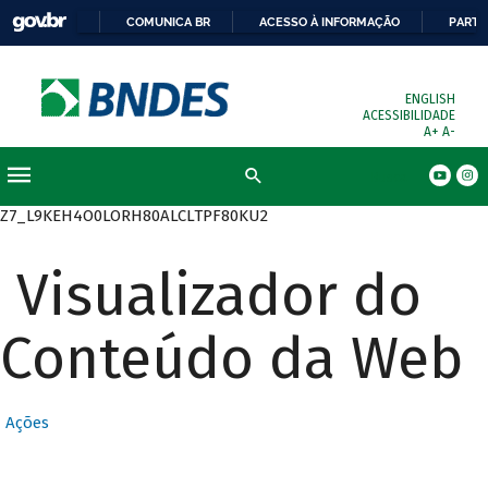
COMUNICA BR
ACESSO À INFORMAÇÃO
PARTI
ENGLISH
ACESSIBILIDADE
A+
A-
Busca
Z7_L9KEH4O0LORH80ALCLTPF80KU2
Visualizador do
Conteúdo da Web
Ações