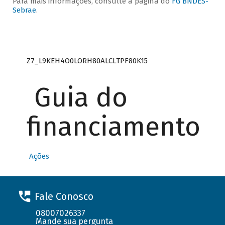
Para mais informações, consulte a página do
FG BNDES-
Sebrae
.
Z7_L9KEH4O0LORH80ALCLTPF80K15
Guia do
financiamento
Ações
Fale Conosco
08007026337
Mande sua pergunta