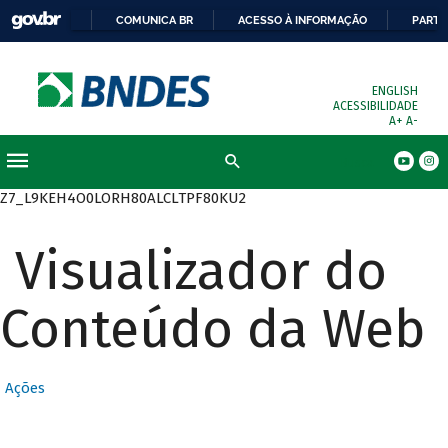
COMUNICA BR
ACESSO À INFORMAÇÃO
PARTI
ENGLISH
ACESSIBILIDADE
A+
A-
Busca
Z7_L9KEH4O0LORH80ALCLTPF80KU2
Visualizador do
Conteúdo da Web
Ações