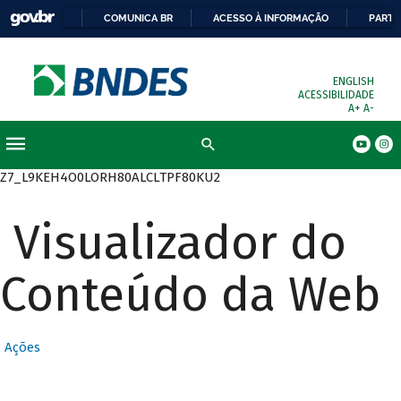
COMUNICA BR
ACESSO À INFORMAÇÃO
PARTI
ENGLISH
ACESSIBILIDADE
A+
A-
Busca
Z7_L9KEH4O0LORH80ALCLTPF80KU2
Visualizador do
Conteúdo da Web
Ações