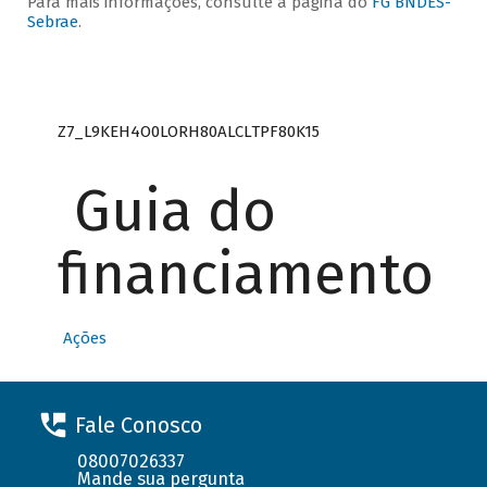
Para mais informações, consulte a página do
FG BNDES-
Sebrae
.
Z7_L9KEH4O0LORH80ALCLTPF80K15
Guia do
financiamento
Ações
Fale Conosco
08007026337
Mande sua pergunta