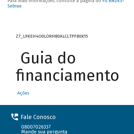
Para mais informações, consulte a página do
FG BNDES-
Sebrae
.
Z7_L9KEH4O0LORH80ALCLTPF80K15
Guia do
financiamento
Ações
Fale Conosco
08007026337
Mande sua pergunta