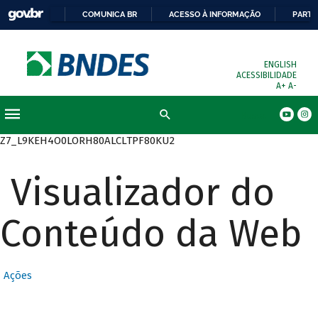
COMUNICA BR
ACESSO À INFORMAÇÃO
PARTI
ENGLISH
ACESSIBILIDADE
A+
A-
Busca
Z7_L9KEH4O0LORH80ALCLTPF80KU2
Visualizador do
Conteúdo da Web
Ações