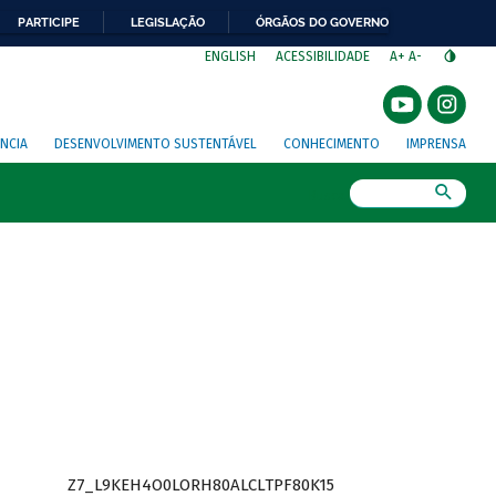
PARTICIPE
LEGISLAÇÃO
ÓRGÃOS DO GOVERNO
⁣
ENGLISH
ACESSIBILIDADE
A+
A-
NCIA
DESENVOLVIMENTO SUSTENTÁVEL
CONHECIMENTO
IMPRENSA
Busca
Z7_L9KEH4O0LORH80ALCLTPF80K15