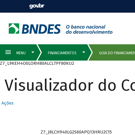
Z7_L9KEH4O0LORH80ALCLTPF80KU2
Visualizador do 
Ações
Z7_J8LCH940LG2S60APQ13HRU2C15