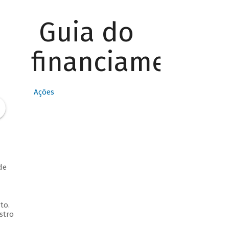
Guia do
financiamento
Ações
de
a
to.
stro