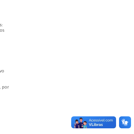
s:
os
vo
, por