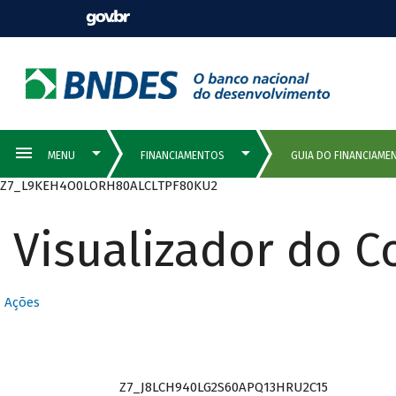
Z7_L9KEH4O0LORH80ALCLTPF80KU2
Visualizador do 
QUEM PODE
Ações
SER CLIENTE
Z7_J8LCH940LG2S60APQ13HRU2C15