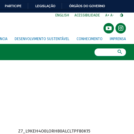
PARTICIPE
LEGISLAÇÃO
ÓRGÃOS DO GOVERNO
⁣
ENGLISH
ACESSIBILIDADE
A+
A-
NCIA
DESENVOLVIMENTO SUSTENTÁVEL
CONHECIMENTO
IMPRENSA
Busca
Z7_L9KEH4O0LORH80ALCLTPF80K15