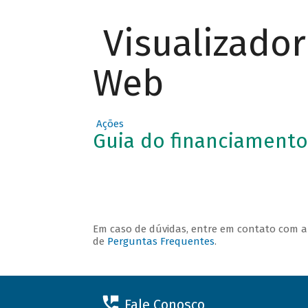
Visualizado
O QUE
Web
PODE SER
FINANCIA
DO
Ações
Guia do financiamento
Em caso de dúvidas, entre em contato com 
de
Perguntas Frequentes
.
Fale Conosco