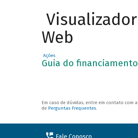
Visualizado
O QUE
Web
PODE SER
FINANCIA
DO
Ações
Guia do financiamento
Em caso de dúvidas, entre em contato com 
de
Perguntas Frequentes
.
Fale Conosco