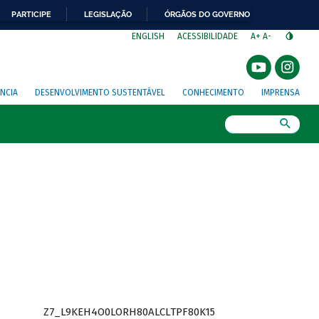
PARTICIPE
LEGISLAÇÃO
ÓRGÃOS DO GOVERNO
⁣
ENGLISH
ACESSIBILIDADE
A+
A-
NCIA
DESENVOLVIMENTO SUSTENTÁVEL
CONHECIMENTO
IMPRENSA
Busca
Z7_L9KEH4O0LORH80ALCLTPF80K15