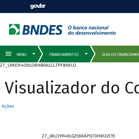
Z7_L9KEH4O0LORH80ALCLTPF80KU2
Visualizador do 
QUEM PODE
Ações
SER CLIENTE
Z7_J8LCH940LG2S60APQ13HRU2C15