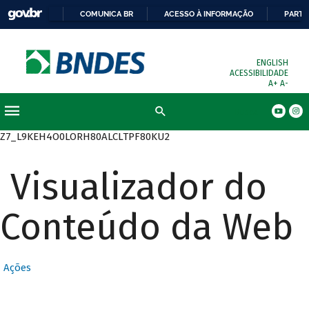
COMUNICA BR
ACESSO À INFORMAÇÃO
PARTI
ENGLISH
ACESSIBILIDADE
A+
A-
Busca
Z7_L9KEH4O0LORH80ALCLTPF80KU2
Visualizador do
Conteúdo da Web
Ações