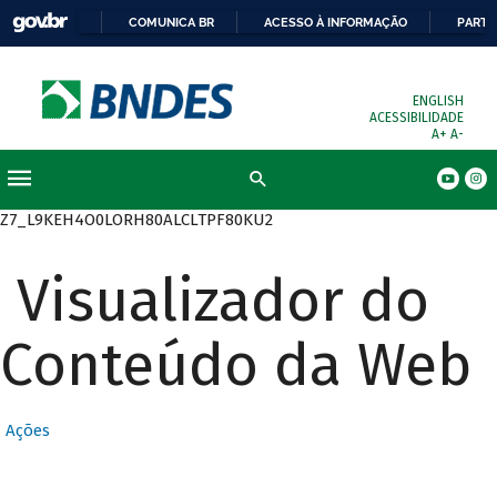
COMUNICA BR
ACESSO À INFORMAÇÃO
PARTI
ENGLISH
ACESSIBILIDADE
A+
A-
Busca
Z7_L9KEH4O0LORH80ALCLTPF80KU2
Visualizador do
Conteúdo da Web
Ações