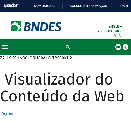
COMUNICA BR
ACESSO À INFORMAÇÃO
PARTI
ENGLISH
ACESSIBILIDADE
A+
A-
Busca
Z7_L9KEH4O0LORH80ALCLTPF80KU2
Visualizador do
Conteúdo da Web
Ações