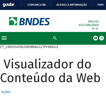
COMUNICA BR
ACESSO À INFORMAÇÃO
PARTI
ENGLISH
ACESSIBILIDADE
A+
A-
Busca
Z7_L9KEH4O0LORH80ALCLTPF80KU2
Visualizador do
Conteúdo da Web
Ações