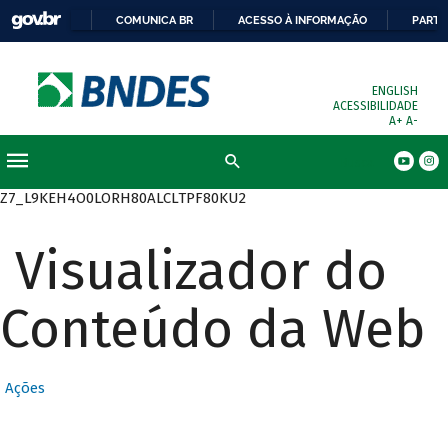
COMUNICA BR
ACESSO À INFORMAÇÃO
PARTI
ENGLISH
ACESSIBILIDADE
A+
A-
Busca
Z7_L9KEH4O0LORH80ALCLTPF80KU2
Visualizador do
Conteúdo da Web
Ações