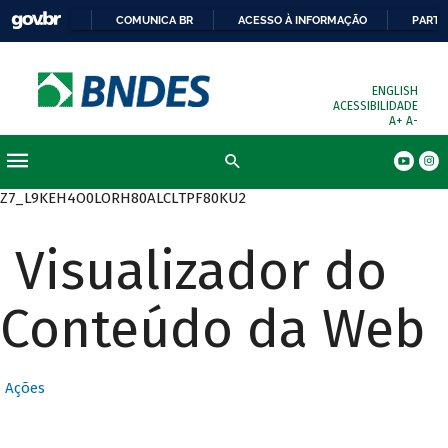
COMUNICA BR
ACESSO À INFORMAÇÃO
PARTI
ENGLISH
ACESSIBILIDADE
A+
A-
Busca
Z7_L9KEH4O0LORH80ALCLTPF80KU2
Visualizador do
Conteúdo da Web
Ações