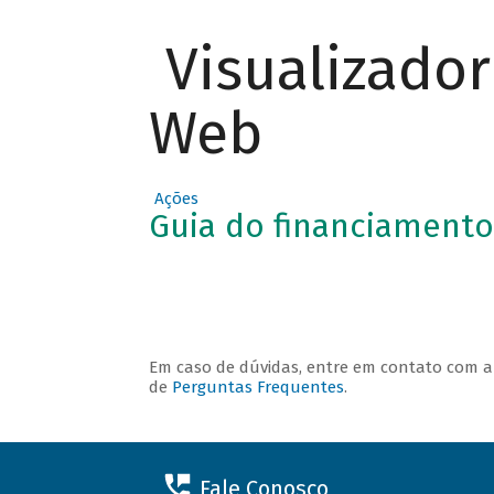
Visualizado
O QUE
Web
PODE SER
FINANCIA
DO
Ações
Guia do financiamento
Em caso de dúvidas, entre em contato com 
de
Perguntas Frequentes
.
Fale Conosco