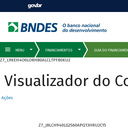
Z7_L9KEH4O0LORH80ALCLTPF80KU2
Visualizador do 
QUEM PODE
Ações
SER CLIENTE
Z7_J8LCH940LG2S60APQ13HRU2C15