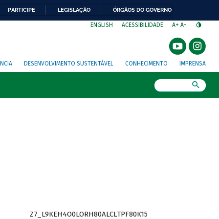
PARTICIPE
LEGISLAÇÃO
ÓRGÃOS DO GOVERNO
⁣
ENGLISH
ACESSIBILIDADE
A+
A-
NCIA
DESENVOLVIMENTO SUSTENTÁVEL
CONHECIMENTO
IMPRENSA
Busca
Z7_L9KEH4O0LORH80ALCLTPF80K15