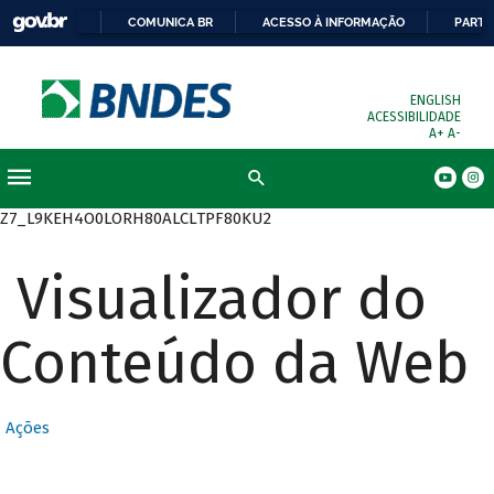
COMUNICA BR
ACESSO À INFORMAÇÃO
PARTI
ENGLISH
ACESSIBILIDADE
A+
A-
Busca
Z7_L9KEH4O0LORH80ALCLTPF80KU2
Visualizador do
Conteúdo da Web
Ações