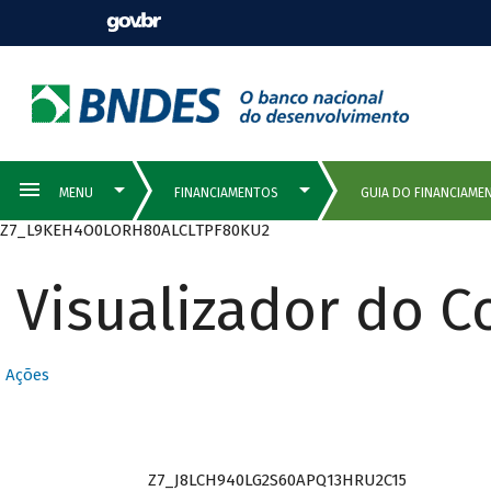
Z7_L9KEH4O0LORH80ALCLTPF80KU2
Visualizador do 
QUEM PODE
Ações
SER CLIENTE
Z7_J8LCH940LG2S60APQ13HRU2C15