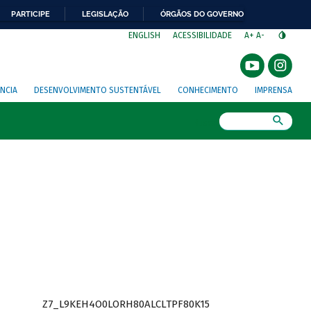
PARTICIPE
LEGISLAÇÃO
ÓRGÃOS DO GOVERNO
⁣
ENGLISH
ACESSIBILIDADE
A+
A-
NCIA
DESENVOLVIMENTO SUSTENTÁVEL
CONHECIMENTO
IMPRENSA
Busca
Z7_L9KEH4O0LORH80ALCLTPF80K15