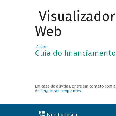
Visualizado
O QUE
Web
PODE SER
FINANCIA
DO
Ações
Guia do financiamento
Em caso de dúvidas, entre em contato com 
de
Perguntas Frequentes
.
Fale Conosco