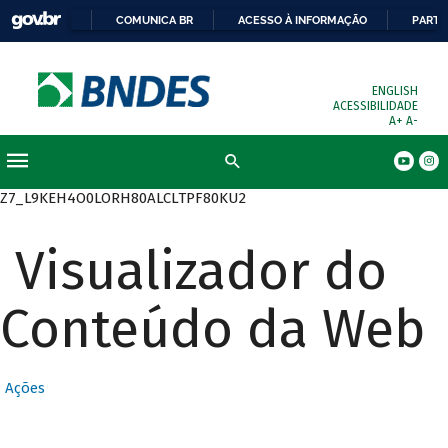
COMUNICA BR
ACESSO À INFORMAÇÃO
PARTI
ENGLISH
ACESSIBILIDADE
A+
A-
Busca
Z7_L9KEH4O0LORH80ALCLTPF80KU2
Visualizador do
Conteúdo da Web
Ações