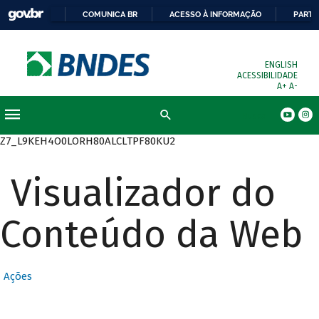
COMUNICA BR
ACESSO À INFORMAÇÃO
PARTI
ENGLISH
ACESSIBILIDADE
A+
A-
Busca
Z7_L9KEH4O0LORH80ALCLTPF80KU2
Visualizador do
Conteúdo da Web
Ações