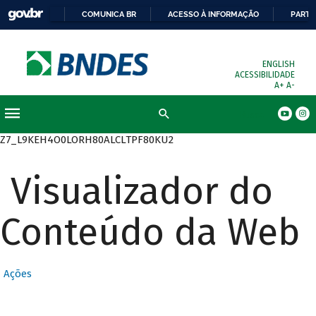
COMUNICA BR
ACESSO À INFORMAÇÃO
PARTI
ENGLISH
ACESSIBILIDADE
A+
A-
Busca
Z7_L9KEH4O0LORH80ALCLTPF80KU2
Visualizador do
Conteúdo da Web
Ações