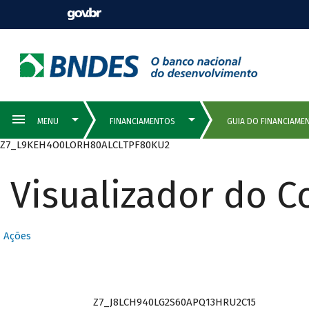
Z7_L9KEH4O0LORH80ALCLTPF80KU2
Visualizador do 
QUEM PODE
Ações
SER CLIENTE
Z7_J8LCH940LG2S60APQ13HRU2C15