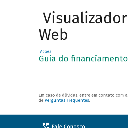
Visualizado
O QUE
Web
PODE SER
FINANCIA
DO
Ações
Guia do financiamento
Em caso de dúvidas, entre em contato com 
de
Perguntas Frequentes
.
Fale Conosco