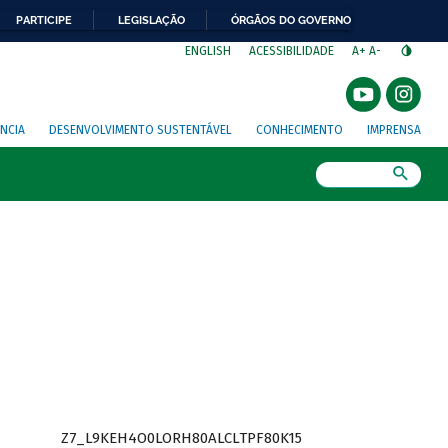
PARTICIPE
LEGISLAÇÃO
ÓRGÃOS DO GOVERNO
⁣
ENGLISH
ACESSIBILIDADE
A+
A-
NCIA
DESENVOLVIMENTO SUSTENTÁVEL
CONHECIMENTO
IMPRENSA
Busca
Z7_L9KEH4O0LORH80ALCLTPF80K15