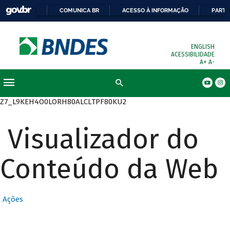
COMUNICA BR
ACESSO À INFORMAÇÃO
PARTI
ENGLISH
ACESSIBILIDADE
A+
A-
Busca
Z7_L9KEH4O0LORH80ALCLTPF80KU2
Visualizador do
Conteúdo da Web
Ações