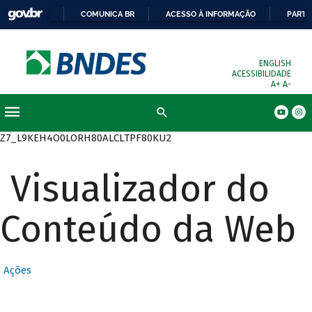
COMUNICA BR
ACESSO À INFORMAÇÃO
PARTI
ENGLISH
ACESSIBILIDADE
A+
A-
Busca
Z7_L9KEH4O0LORH80ALCLTPF80KU2
Visualizador do
Conteúdo da Web
Ações