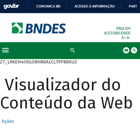
COMUNICA BR
ACESSO À INFORMAÇÃO
PARTI
ENGLISH
ACESSIBILIDADE
A+
A-
Busca
Z7_L9KEH4O0LORH80ALCLTPF80KU2
Visualizador do
Conteúdo da Web
Ações