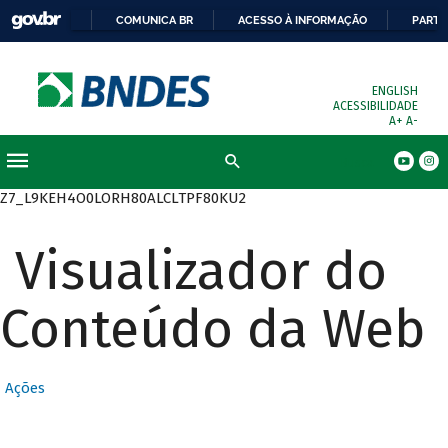
COMUNICA BR
ACESSO À INFORMAÇÃO
PARTI
ENGLISH
ACESSIBILIDADE
A+
A-
Busca
Z7_L9KEH4O0LORH80ALCLTPF80KU2
Visualizador do
Conteúdo da Web
Ações