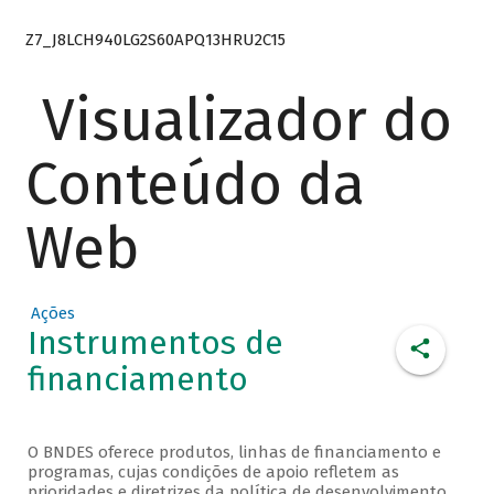
Z7_J8LCH940LG2S60APQ13HRU2C15
Visualizador do
Conteúdo da
Web
Ações
Instrumentos de
financiamento
O BNDES oferece produtos, linhas de financiamento e
programas, cujas condições de apoio refletem as
prioridades e diretrizes da política de desenvolvimento