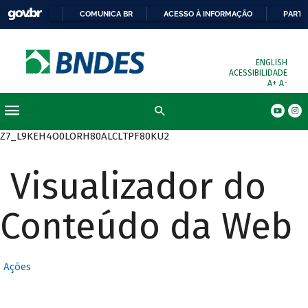
COMUNICA BR
ACESSO À INFORMAÇÃO
PARTI
ENGLISH
ACESSIBILIDADE
A+
A-
Busca
Z7_L9KEH4O0LORH80ALCLTPF80KU2
Visualizador do
Conteúdo da Web
Ações