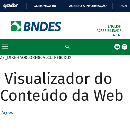
COMUNICA BR
ACESSO À INFORMAÇÃO
PARTI
ENGLISH
ACESSIBILIDADE
A+
A-
Busca
Z7_L9KEH4O0LORH80ALCLTPF80KU2
Visualizador do
Conteúdo da Web
Ações