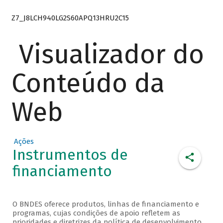
Z7_J8LCH940LG2S60APQ13HRU2C15
Visualizador do
Conteúdo da
Web
Ações
Instrumentos de
financiamento
O BNDES oferece produtos, linhas de financiamento e
programas, cujas condições de apoio refletem as
prioridades e diretrizes da política de desenvolvimento