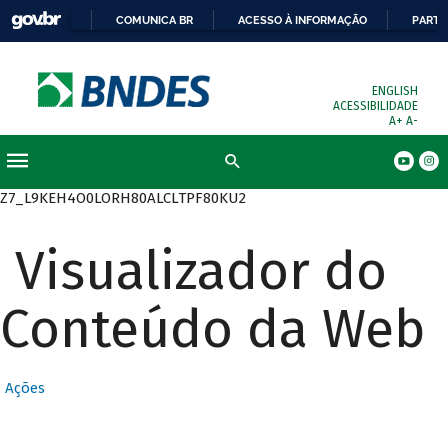
COMUNICA BR
ACESSO À INFORMAÇÃO
PARTI
ENGLISH
ACESSIBILIDADE
A+
A-
Busca
Z7_L9KEH4O0LORH80ALCLTPF80KU2
Visualizador do
Conteúdo da Web
Ações