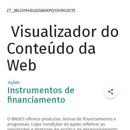
Z7_J8LCH940LG2S60APQ13HRU2C15
Visualizador do
Conteúdo da
Web
Ações
Instrumentos de
financiamento
O BNDES oferece produtos, linhas de financiamento e
programas, cujas condições de apoio refletem as
prioridades e diretrizes da política de desenvolvimento