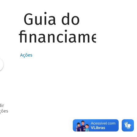
Guia do
financiamento
Ações
ir
ções