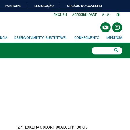
PARTICIPE
LEGISLAÇÃO
ÓRGÃOS DO GOVERNO
⁣
ENGLISH
ACESSIBILIDADE
A+
A-
NCIA
DESENVOLVIMENTO SUSTENTÁVEL
CONHECIMENTO
IMPRENSA
Busca
Z7_L9KEH4O0LORH80ALCLTPF80K15