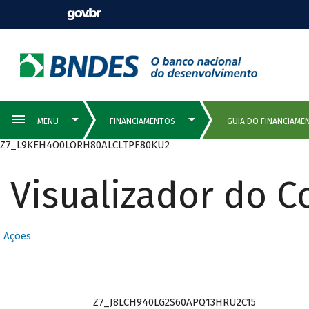
Z7_L9KEH4O0LORH80ALCLTPF80KU2
Visualizador do 
Ações
Z7_J8LCH940LG2S60APQ13HRU2C15