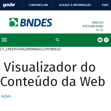
COMUNICA BR
ACESSO À INFORMAÇÃO
PARTI
ENGLISH
ACESSIBILIDADE
A+
A-
Busca
Z7_L9KEH4O0LORH80ALCLTPF80KU2
Visualizador do
Conteúdo da Web
Ações