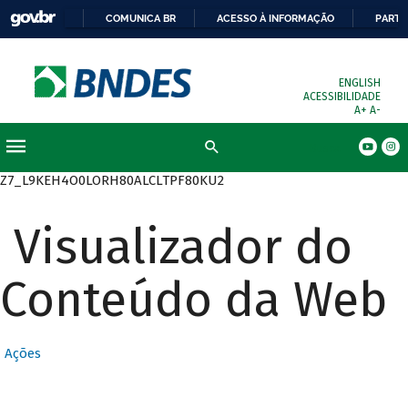
COMUNICA BR
ACESSO À INFORMAÇÃO
PARTI
ENGLISH
ACESSIBILIDADE
A+
A-
Busca
Z7_L9KEH4O0LORH80ALCLTPF80KU2
Visualizador do
Conteúdo da Web
Ações