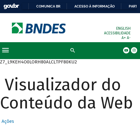
COMUNICA BR
ACESSO À INFORMAÇÃO
PARTI
ENGLISH
ACESSIBILIDADE
A+
A-
Busca
Z7_L9KEH4O0LORH80ALCLTPF80KU2
Visualizador do
Conteúdo da Web
Ações